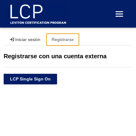
Toggle 
Iniciar sesión
Registrarse
Registrarse con una cuenta externa
LCP Single Sign On